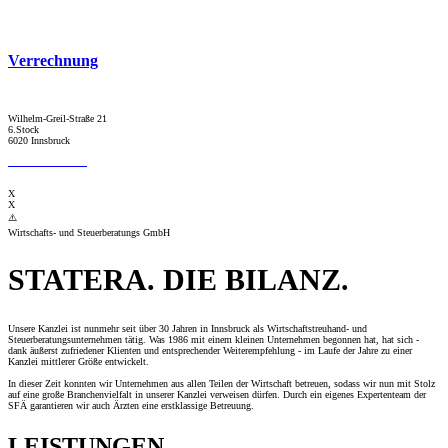
Verrechnung
Wilhelm-Greil-Straße 21
6.Stock
6020 Innsbruck
T:+43 512 563 628
M: office@statera.tirol
X
X
Wirtschafts‐ und Steuerberatungs GmbH
STATERA. DIE BILANZ.
Unsere Kanzlei ist nunmehr seit über 30 Jahren in Innsbruck als Wirtschaftstreuhand- und
Steuerberatungsunternehmen tätig. Was 1986 mit einem kleinen Unternehmen begonnen hat, hat sich -
dank äußerst zufriedener Klienten und entsprechender Weiterempfehlung - im Laufe der Jahre zu einer
Kanzlei mittlerer Größe entwickelt.
In dieser Zeit konnten wir Unternehmen aus allen Teilen der Wirtschaft betreuen, sodass wir nun mit Stolz
auf eine große Branchenvielfalt in unserer Kanzlei verweisen dürfen. Durch ein eigenes Expertenteam der
SFÄ garantieren wir auch Ärzten eine erstklassige Betreuung.
LEISTUNGEN