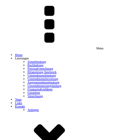
Menu
Home
Leistungen
Steuerberatung
Buchhaltung
Personalverrechnung
Bilanzierung Innsbruck
Unternehmensberatung
Unternehmensbewertung
Jungunternehmerberatung
Unternehmensumgründung
Finanzstrafverfahren
Gutachten
Verrechnung
Team
Links
Kontakt
Anfragen